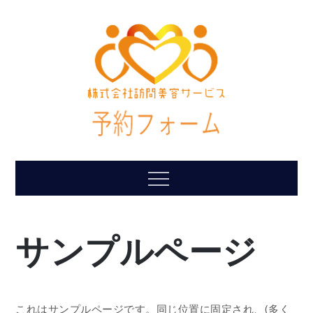
Skip
to
content
Menu
サンプルページ
これはサンプルページです。同じ位置に固定され、(多く